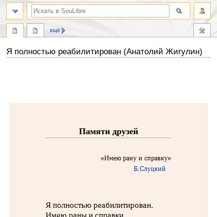
ещё
Я полностью реабилитирован (Анатолий Жигулин)
Перейти
Перейти
к
к
навигации
поиску
Памяти друзей
«Имею рану и справку»
Б.Слуцкий
Я полностью реабилитирован.
Имею раны и справки.