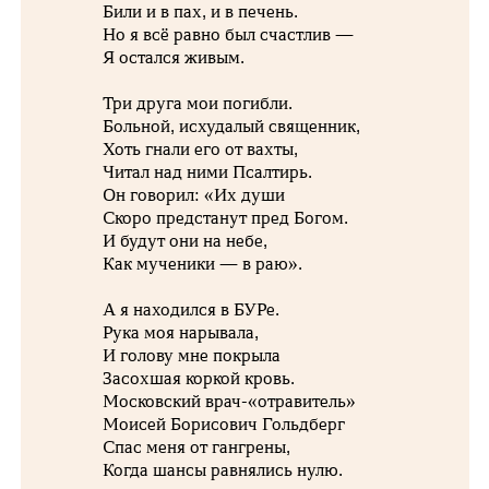
Били и в пах, и в печень.
Но я всё равно был счастлив —
Я остался живым.
Три друга мои погибли.
Больной, исхудалый священник,
Хоть гнали его от вахты,
Читал над ними Псалтирь.
Он говорил: «Их души
Скоро предстанут пред Богом.
И будут они на небе,
Как мученики — в раю».
А я находился в БУРе.
Рука моя нарывала,
И голову мне покрыла
Засохшая коркой кровь.
Московский врач-«отравитель»
Моисей Борисович Гольдберг
Спас меня от гангрены,
Когда шансы равнялись нулю.