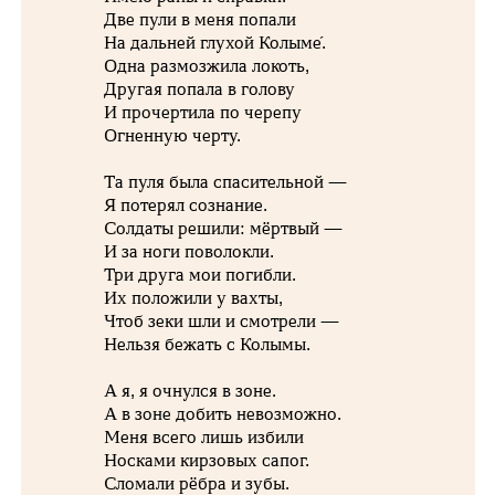
Две пули в меня попали
На дальней глухой Колыме́.
Одна размозжила локоть,
Другая попала в голову
И прочертила по черепу
Огненную черту.
Та пуля была спасительной —
Я потерял сознание.
Солдаты решили: мёртвый —
И за ноги поволокли.
Три друга мои погибли.
Их положили у вахты,
Чтоб зеки шли и смотрели —
Нельзя бежать с Колымы.
А я, я очнулся в зоне.
А в зоне добить невозможно.
Меня всего лишь избили
Носками кирзовых сапог.
Сломали рёбра и зубы.