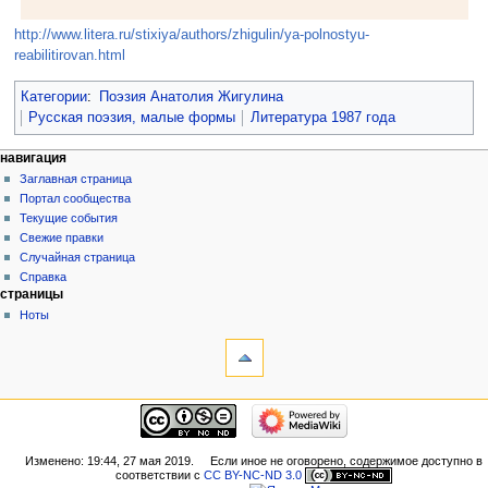
http://www.litera.ru/stixiya/authors/zhigulin/ya-polnostyu-
reabilitirovan.html
Категории
:
Поэзия Анатолия Жигулина
Русская поэзия, малые формы
Литература 1987 года
навигация
Заглавная страница
Портал сообщества
Текущие события
Свежие правки
Случайная страница
Справка
страницы
Ноты
Изменено: 19:44, 27 мая 2019.
Если иное не оговорено, содержимое доступно в
соответствии с
CC BY-NC-ND 3.0