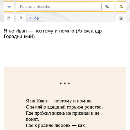
ещё
Я не Иван — поэтому и помню (Александр
Городницкий)
Перейти
Перейти
к
к
навигации
поиску
* * *
Я не Иван — поэтому и помню
С землёю здешней горькое родство,
Где про́жил жизнь не признан и не
понят,
Где к родине любовь — как