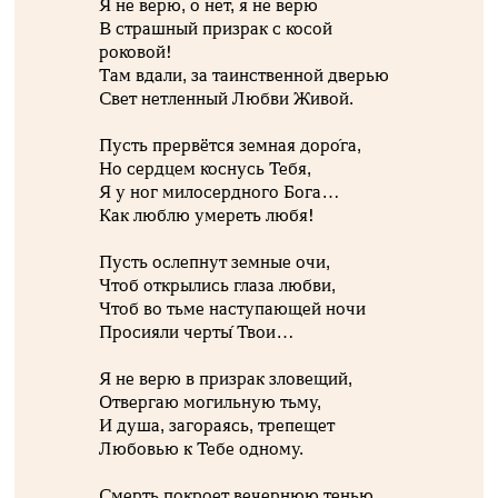
Я не верю, о нет, я не верю
В страшный призрак с косой
роковой!
Там вдали, за таинственной дверью
Свет нетленный Любви Живой.
Пусть прервётся земная доро́га,
Но сердцем коснусь Тебя,
Я у ног милосердного Бога…
Как люблю умереть любя!
Пусть ослепнут земные очи,
Чтоб открылись глаза любви,
Чтоб во тьме наступающей ночи
Просияли черты́ Твои…
Я не верю в призрак зловещий,
Отвергаю могильную тьму,
И душа, загораясь, трепещет
Любовью к Тебе одному.
Смерть покроет вечернюю тенью,