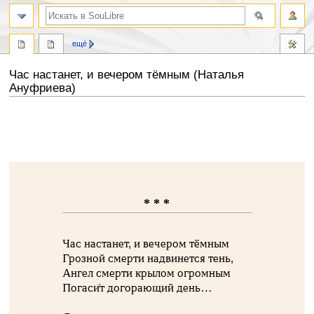
ещё
Час настанет, и вечером тёмным (Наталья
Ануфриева)
Перейти
Перейти
к
к
навигации
поиску
* * *
Час настанет, и вечером тёмным
Грозной смерти надвинется тень,
Ангел смерти крылом огромным
Погаси́т догорающий день…