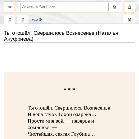
ещё
Ты отошёл. Свершилось Вознесенье (Наталья
Ануфриева)
Перейти
Перейти
к
к
навигации
поиску
* * *
Ты отошёл. Свершилось Вознесенье
И неба глубь Тобой озарена…
Прости мне всё, — неверье и
сомненье, —
Чистейшая, святая Глубина…