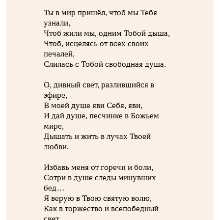
Ты в мир пришёл, чтоб мы Тебя
узнали,
Чтоб жили мы, одним Тобой дыша,
Чтоб, исцелясь от всех своих
печалей,
Слилась с Тобой свободная душа.
О, дивный свет, разлившийся в
эфире,
В моей душе яви Себя, яви,
И дай душе, песчинке в Божьем
мире,
Дышать и жить в лучах Твоей
любви.
Избавь меня от горечи и боли,
Сотри в душе следы минувших
бед…
Я верую в Твою святую волю,
Как в торжество и всепобедный
свет.