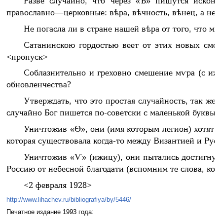
Разве случайно, что через «Ѣ» пишутся искон
православно—церковные: вѣра, вѣчность, вѣнец, а не ч
Не погасла ли в стране нашей вѣра от того, что мы 
Сатанинскою гордостью веет от этих новых сме
<пропуск>
Соблазнительно и греховно смешение мѵра (с ижиц
обновленчества?
Утверждать, что это простая случайность, так же 
случайно Бог пишется по-советски с маленькой буквы.
Уничтожив «Ѳ», они (имя которым легион) хотят п
которая существовала когда-то между Византией и Русь
Уничтожив «Ѵ» (ижицу), они пытались достигнуть
Россию от небесной благодати (вспомним те слова, кот
<2 февраля 1928>
http://www.lihachev.ru/bibliografiya/by/5446/
Печатное издание 1993 года: