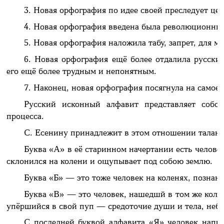
3. Новая орфография по идее своей преследует це
4. Новая орфография введена была революционны
5. Новая орфография наложила табу, запрет, для 
6. Новая орфография ещё более отдалила русский
его ещё более трудным и непонятным.
7. Наконец, новая орфография посягнула на самое 
Русский исконный алфавит представляет собой
процесса.
С. Есенину принадлежит в этом отношении талант
Буква «А» в её старинном начертании есть челове
склонился на колени и ощупывает под собою землю.
Буква «Б» — это тоже человек на коленях, позна
Буква «В» — это человек, нашедшй в том же колен
упёршийся в свой пуп — средоточие души и тела, неба
С последней буквой алфавита «Я» человек напра