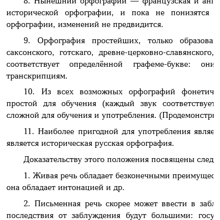
8. Нынешнии орфографии — французская и англ
исторической орфографии, и пока не понизятся
орфографии, изменений не предвидится.
9. Орфография простейших, только образовав
саксонского, готскаго, древне-церковно-славянского
соответствует определённой графеме-букве: они
транскрипциям.
10. Из всех возможных орфографий фонетичес
простой для обучения (каждый звук соответствует
сложной для обучения и употребления. (Продемонстрир
11. Наиболее пригодной для употребления являет
является историческая русская орфография.
Доказательству этого положения посвящены след
1. Живая речь обладает безконечными преимущест
она обладает интонацией и др.
2. Письменная речь скорее может ввести в забл
последствия от заблуждения будут большими: госуд