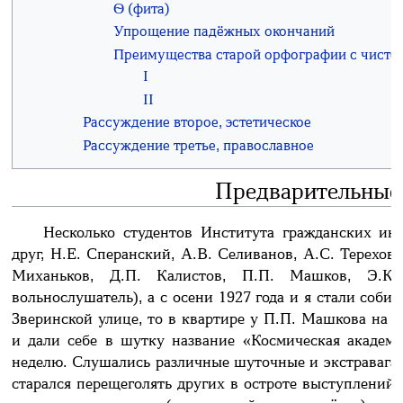
Ѳ (фита)
Упрощение падёжных окончаний
Преимущества старой орфографии с чисто 
I
II
Рассуждение второе, эстетическое
Рассуждение третье, православное
Предварительные
Несколько студентов Института гражданских и
друг, Н.Е. Сперанский, А.В. Селиванов, А.С. Терехов
Миханьков, Д.П. Калистов, П.П. Машков, Э.К.
вольнослушатель), а с осени 1927 года и я стали собир
Зверинской улице, то в квартире у П.П. Машкова на Л
и дали себе в шутку название «Космическая академи
неделю. Слушались различные шуточные и экстравага
старался перещеголять других в остроте выступлений 