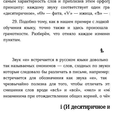
самым характерность слов и приблизив этим орфогр
принципу: каждому звуку соответствует один гра
«десятиричное», «Ѳ» — фита, «Ѵ» — ижица, «Ѣ» — ять
29. Подобно тому, как в нашем примере с лодкой 
обучения языку, точно также и здесь произошла 
грамотности. Разберём, что отняло каждое изменен
пунктам.
ѣ
Звук «е» встречается в русском языке довольно ч
так называемых омонимов — слов, сходных по звуково
которые следовало бы различать в письме, например: 
встречается для обозначения как звука «е», так 
чрезвычайно полезна для того, чтобы отличать эт
смешения слов вроде «всѣ» и «всё», «мел» и «мёл
незаменима при отождествлении общих корней, о чём 
і (И десятиричное ил