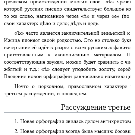
греческом происхождении многих слов. «ѣ» чрезвы
которой русских писцов свидетельствует большое кол
то же слово, написанное через «ѣ» и через «е» (по 
свой характер: дѣло и дело; дѣдъ и дедъ.
«Ъ» часто является заключительной виньеткой к с
Ижица пленяет своей редкостью. Это не столько буква
начертание её идёт в разрез с всем русским алфавито
приготовленным к иконописанию материалом. Пр
соответствующие звукам, можно будет сравнить с чис
жёлтый и т.д.; «ѣ» следует уподобить золоту, сереб
Введение новой орфографии равносильно изъятию цер
Нечто о церковном, православном характере р
третьем рассуждении, и последнем.
Рассуждение третье,
1. Новая орфография явилась делом антихристовой
2. Новая орфография всегда была мыслию бесовщин