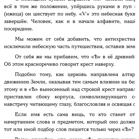
всё в том же положении, упёршись руками в пуп и 
(ижица) он шествует по небу. «Ѵ» это небесная буква
завершён. Человек, как и в начале алфавите, нашё
посередине.
Мы можем от себя добавить, что антихристиан
исключили небесную часть путешествия, оставив земн
От себя же мы прибавим, что «Ѣ» в её древнейш
Об этом красноречиво говорит крест наверху.
Подобно тому, как церковь направлена алтаря
движению Земли, оказывая тем самым влияние на безк
этому и в «Ѣ» вынесенный над строкой крест направле
приставлен сбоку корпуса, символизирующего со
навстречу читающему глазу, благословляя и освящая соб
Если имя есть сама вещь, то кто станет отр
начертанием слова и предметом, который оно должно 
тот или иной подбор слов пишется только через «Ѣ»?