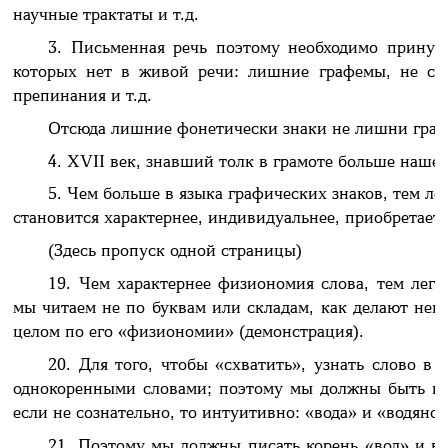
научные трактаты и т.д.
3. Письменная речь поэтому необходимо принуж
которых нет в живой речи: лишние графемы, не со
препинания и т.д.
Отсюда лишние фонетически знаки не лишни граф
4. XVII век, знавший толк в грамоте больше нашег
5. Чем больше в языка графических знаков, тем ле
становится характернее, индивидуальнее, приобретае
(Здесь пропуск одной страницы)
19. Чем характернее физиономия слова, тем легче
мы читаем не по буквам или складам, как делают нег
целом по его «физиономии» (демонстрация).
20. Для того, чтобы «схватить», узнать слово в
однокоренными словами; поэтому мы должны быть не
если не сознательно, то интуитивно: «вода» и «водяно
21. Поэтому мы должны писать корень «вод» и в т