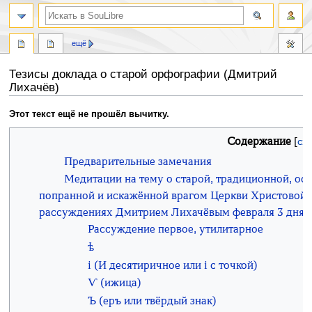
ещё
Тезисы доклада о старой орфографии (Дмитрий
Лихачёв)
Перейти
Перейти
Этот текст ещё не прошёл вычитку.
к
к
Содержание
навигации
поиску
Предварительные замечания
Медитации на тему о старой, традиционной, ос
попранной и искажённой врагом Церкви Христовой и
рассуждениях Дмитрием Лихачёвым февраля 3 дня 1
Рассуждение первое, утилитарное
ѣ
і (И десятиричное или і с точкой)
Ѵ (ижица)
Ъ (еръ или твёрдый знак)