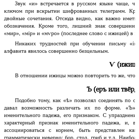
Звук «и» встречается в русском языке чаще, ч
ключом при вскрытии шифрованных телеграмм. Кром
двойные сочетания. Отсюда видно, как важно иметь 
обозначения. Кроме того, лишний знак совершенно
«мир», «мір» и «мѵро» (последнее слово с ижицей) в 
Никаких трудностей при обучении письму «і» 
алфавита явилось совершенно безцельным.
Ѵ (ижица
В отношении ижицы можно повторить то же, что в
Ъ (еръ или твёрд
Подобно тому, как «ѣ» позволял соединять по с
давал возможность различать их по форме. «Ъ»
именительного падежа, его признаком. С упразднение
характерный признак именительного падежа, и, в
ассоциироваться с корнем, быть представлен как
грамматически неверно: бор, стол, гриб и т.д. Наибол