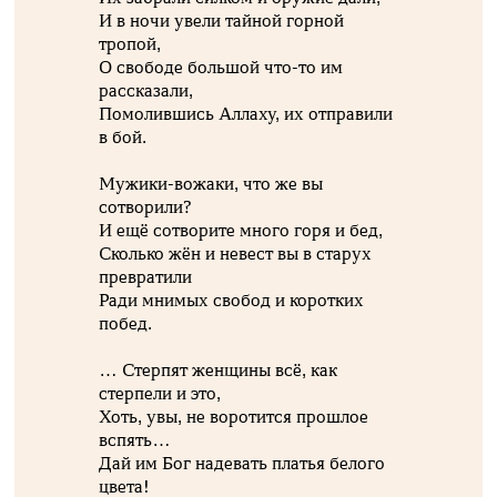
И в ночи увели тайной горной
тропой,
О свободе большой что-то им
рассказали,
Помолившись Аллаху, их отправили
в бой.
Мужики-вожаки, что же вы
сотворили?
И ещё сотворите много горя и бед,
Сколько жён и невест вы в старух
превратили
Ради мнимых свобод и коротких
побед.
… Стерпят женщины всё, как
стерпели и это,
Хоть, увы, не воротится прошлое
вспять…
Дай им Бог надевать платья белого
цвета!