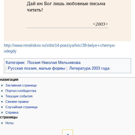
Дай им Бог лишь любовные письма
читать!
<2003>
http://www.nmelnikov.ru/stihi/14-poeziya/liric/38-belye-i-chernye-
odegdy
Категории
:
Поэзия Николая Мельникова
Русская поэзия, малые формы
Литература 2003 года
навигация
Заглавная страница
Портал сообщества
Текущие события
Свежие правки
Случайная страница
Справка
страницы
Ноты