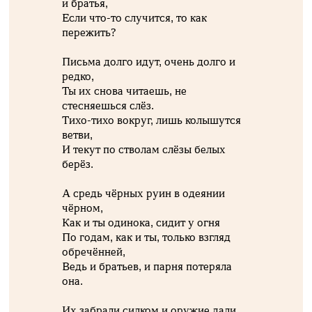
и братья,
Если что-то случится, то как
пережить?
Письма долго идут, очень долго и
редко,
Ты их снова читаешь, не
стесняешься слёз.
Тихо-тихо вокруг, лишь колышутся
ветви,
И текут по стволам слёзы белых
берёз.
А средь чёрных руин в одеянии
чёрном,
Как и ты одинока, сидит у огня
По годам, как и ты, только взгляд
обречённей,
Ведь и братьев, и парня потеряла
она.
Их забрали силком и оружие дали,