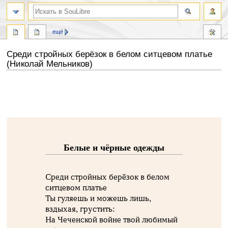
ещё
Среди стройных берёзок в белом ситцевом платье
(Николай Мельников)
Перейти
Перейти
к
к
навигации
поиску
Белые и чёрные одежды
Среди стройных берёзок в белом
ситцевом платье
Ты гуляешь и можешь лишь,
вздыхая, грустить:
На Чеченской войне твой любимый