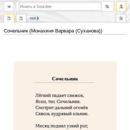
ещё
Сочельник (Монахиня Варвара (Суханова))
Перейти
Перейти
к
к
навигации
поиску
Сочельник
Лёгкий падает снежок,
Ясен, тих Сочельник.
Смотрит дальний огонёк
Сквозь кудрявый ельник.
Месяц поднял узкий рог,