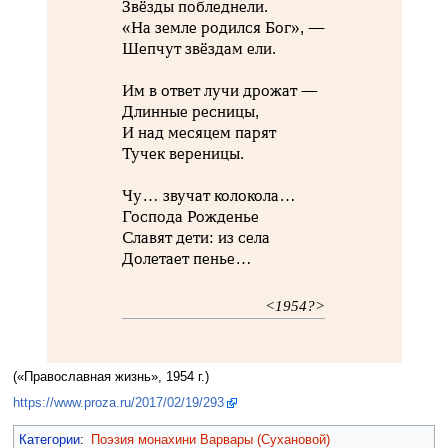
Звёзды побледнели.
«На земле родился Бог», —
Шепчут звёздам ели.
Им в ответ лучи дрожат —
Длинные ресницы,
И над месяцем парят
Тучек вереницы.
Чу… звучат колокола…
Господа Рожденье
Славят дети: из села
Долетает пенье…
<1954?>
(«Православная жизнь», 1954 г.)
https://www.proza.ru/2017/02/19/293
Категории
:
Поэзия монахини Варвары (Сухановой)