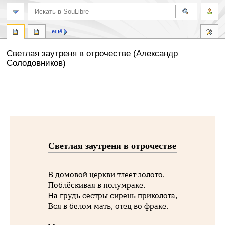
ещё
Светлая заутреня в отрочестве (Александр
Солодовников)
Перейти
Перейти
к
к
навигации
поиску
Светлая заутреня в отрочестве
В домовой церкви тлеет золото,
Поблёскивая в полумраке.
На грудь сестры сирень приколота,
Вся в белом мать, отец во фраке.