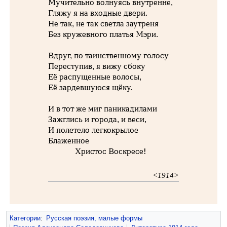
Мучительно волнуясь внутренне,
Гляжу я на входные двери.
Не так, не так светла заутреня
Без кружевного платья Мэри.
Вдруг, по таинственному голосу
Переступив, я вижу сбоку
Её распущенные волосы,
Её зардевшуюся щёку.
И в тот же миг паникадилами
Зажглись и города, и веси,
И полетело легкокрылое
Блаженное
Христос Воскресе!
<1914>
Категории
:
Русская поэзия, малые формы