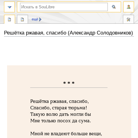
ещё
Решётка ржавая, спасибо (Александр Солодовников)
Перейти
Перейти
к
к
навигации
поиску
* * *
Решётка ржавая, спасибо,
Спасибо, старая тюрьма!
Такую волю дать могли бы
Мне только посох да сума.
Мной не владеют больше вещи,