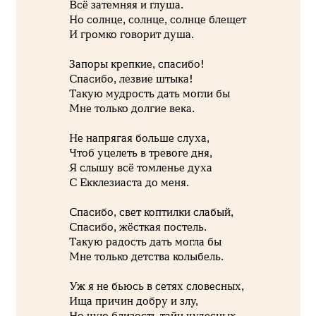
Всё затемняя и глуша.
Но солнце, солнце, солнце блещет
И громко говорит душа.
Запоры крепкие, спасибо!
Спасибо, лезвие штыка!
Такую мудрость дать могли бы
Мне только долгие века.
Не напрягая больше слуха,
Чтоб уцелеть в тревоге дня,
Я слышу всё томленье духа
С Екклезиаста до меня.
Спасибо, свет коптилки слабый,
Спасибо, жёсткая постель.
Такую радость дать могла бы
Мне только детства колыбель.
Уж я не бьюсь в сетях словесных,
Ища причин добру и злу,
Но чую близость тайн чудесных,