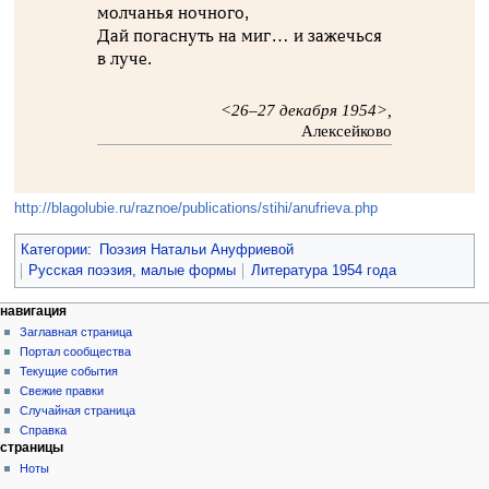
молчанья ночного,
Дай погаснуть на миг… и зажечься
в луче.
<26–27 декабря 1954>,
Алексейково
http://blagolubie.ru/raznoe/publications/stihi/anufrieva.php
Категории
:
Поэзия Натальи Ануфриевой
Русская поэзия, малые формы
Литература 1954 года
навигация
Заглавная страница
Портал сообщества
Текущие события
Свежие правки
Случайная страница
Справка
страницы
Ноты