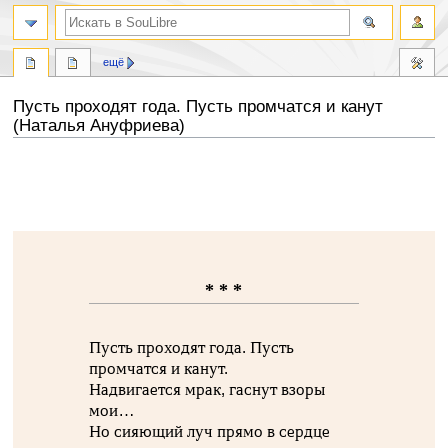
ещё
Пусть проходят года. Пусть промчатся и канут
(Наталья Ануфриева)
Перейти
Перейти
к
к
навигации
поиску
* * *
Пусть проходят года. Пусть
промчатся и канут.
Надвигается мрак, гаснут взоры
мои…
Но сияющий луч прямо в сердце