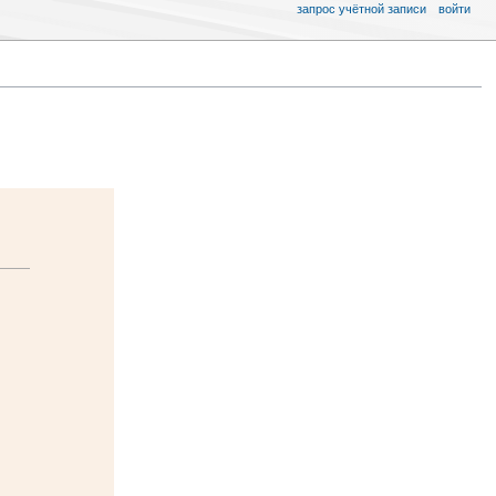
запрос учётной записи
войти