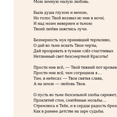
Мою земную малую любовь.
Была душа глухою и немою,
Но голос Твой воззвал ко мне в ночи́,
И над моим неверием и тьмою
Твоей любви зажглись лучи.
Безмерность мук принявший терпеливо,
О дай во тьме искать Твои черты,
Дай прозревать в тумане слёз счастливых
Нетленный свет безсмертной Красоты!
Прости мне всё, — Твой тяжкий пот кровав
Прости мне всё, чем согрешила я…
Там, в небесах — Твоя святая слава,
А на земле — любовь Твоя.
О пусть во тьме безсильной злобы скрежет,
Проклятий стон, смятённые мольбы…
Стремлюсь к Тебе, и в сердце радость брез
Как в раннее детстве на заре судьбы.