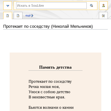
ещё
Протекает по соседству (Николай Мельников)
Перейти
Перейти
к
к
навигации
поиску
Память детства
Протекает по соседству
Речка милая моя,
Унося с собою детство
В неизвестные края.
Бьются волнами о камни