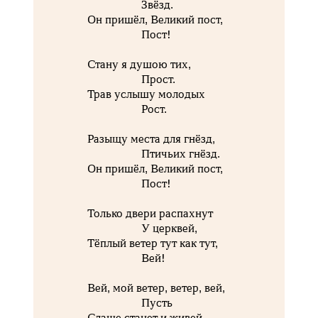
Звёзд.
Он пришёл, Великий пост,
Пост!
Стану я душою тих,
Прост.
Трав услышу молодых
Рост.
Разыщу места для гнёзд,
Птичьих гнёзд.
Он пришёл, Великий пост,
Пост!
Только двери распахнут
У церквей,
Тёплый ветер тут как тут,
Вей!
Вей, мой ветер, ветер, вей,
Пусть
Слаще станет и живей