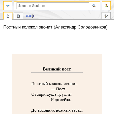
ещё
Постный колокол звонит (Александр Солодовников)
Перейти
Перейти
к
к
навигации
поиску
Великий пост
Постный колокол звонит,
— Пост!
От зари душа грустит
И до звёзд.
До весенних нежных звёзд,