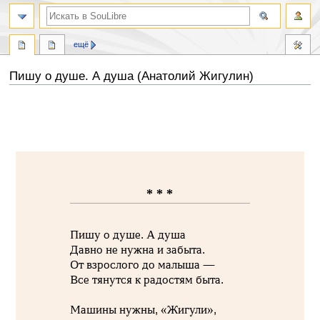
ещё
Пишу о душе. А душа (Анатолий Жигулин)
Перейти
Перейти
к
к
навигации
поиску
* * *
Пишу о душе. А душа
Давно не нужна и забыта.
От взрослого до малыша —
Все тянутся к радостям быта.
Машины нужны, «Жигули»,