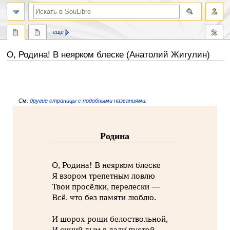
ещё
О, Родина! В неярком блеске (Анатолий Жигулин)
Перейти
Перейти
к
к
навигации
поиску
См.
другие страницы с подобными названиями
.
Родина
О, Родина! В неярком блеске
Я взором трепетным ловлю
Твои просёлки, перелески —
Всё, что без памяти люблю.
И шорох рощи белоствольной,
И синий дым в дали́ пустой,