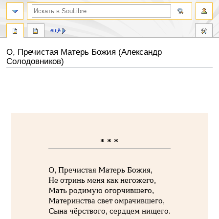
ещё
О, Пречистая Матерь Божия (Александр
Солодовников)
Перейти
Перейти
к
к
навигации
поиску
* * *
О, Пречистая Матерь Божия,
Не отринь меня как негожего,
Мать родимую огорчившего,
Материнства свет омрачившего,
Сына чёрствого, сердцем нищего.