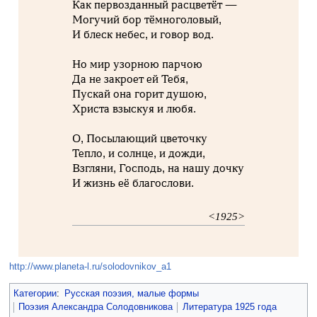
Как первозданный расцветёт —
Могучий бор тёмноголовый,
И блеск небес, и говор вод.
Но мир узорною парчою
Да не закроет ей Тебя,
Пускай она горит душою,
Христа взыскуя и любя.
О, Посылающий цветочку
Тепло, и солнце, и дожди,
Взгляни, Господь, на нашу дочку
И жизнь её благослови.
<1925>
http://www.planeta-l.ru/solodovnikov_a1
Категории
:
Русская поэзия, малые формы
Поэзия Александра Солодовникова
Литература 1925 года