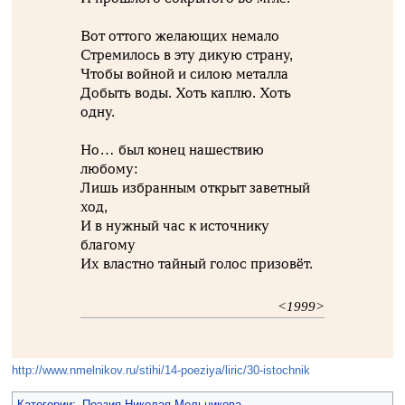
Вот оттого желающих немало
Стремилось в эту дикую страну,
Чтобы войной и силою металла
Добыть воды. Хоть каплю. Хоть
одну.
Но… был конец нашествию
любому:
Лишь избранным открыт заветный
ход,
И в нужный час к источнику
благому
Их властно тайный голос призовёт.
<1999>
http://www.nmelnikov.ru/stihi/14-poeziya/liric/30-istochnik
Категории
:
Поэзия Николая Мельникова