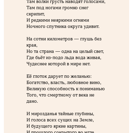
Там волки грусть наводят голосами,
Там под ногами громко снег
скрипит,
И редкими неяркими огнями
Ночного спутника округа удивит.
На сотни километров — глушь без
края,
Но та страна — одна на целый свет,
Где бьёт из-подо льда вода живая,
Чудеснее которой в мире нет.
Её глоток дарует по желанью:
Богатство, власть, любовное вино,
Великую способность к пониманью
Того, что смертному от века не
дано.
И мирозданья тайные глубины,
И голоса всех сущих на Земле,
И будущего яркие картины,
И прошлого сокрытого во мгле.