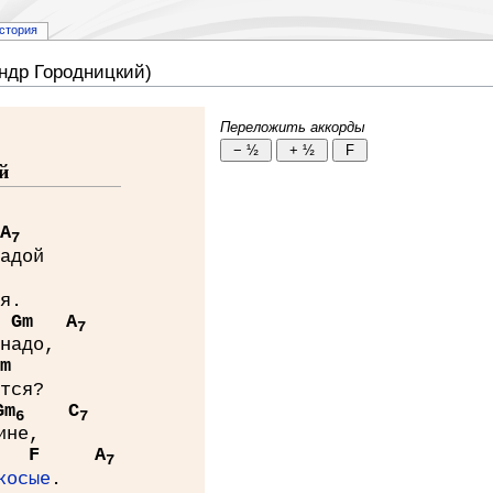
стория
ндр Городницкий)
Переложить аккорды
й
A
7
адой
я.
G
m
A
7
надо,
m
тся?
G
m
C
6
7
ине,
F
A
7
косые
.