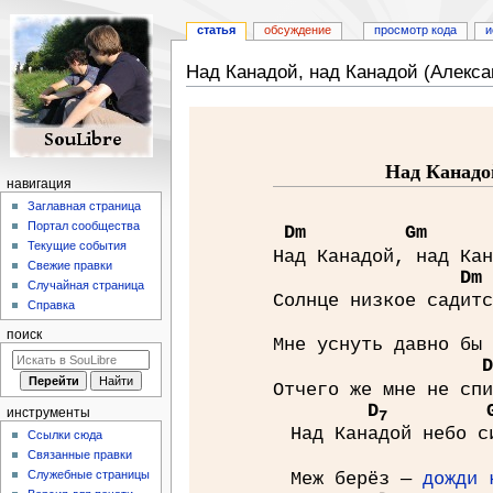
статья
обсуждение
просмотр кода
и
Над Канадой, над Канадой (Алекса
Перейти
Перейти
к
к
навигации
поиску
Над Канадо
навигация
Заглавная страница
Портал сообщества
D
m
G
m
Текущие события
Над Канадой, над Кан
Свежие правки
D
m
Случайная страница
Солнце низкое садитс
Справка
поиск
Мне уснуть давно бы 
D
Отчего же мне не спи
D
инструменты
7
Над Канадой небо с
Ссылки сюда
Связанные правки
Служебные страницы
Меж берёз —
дожди 