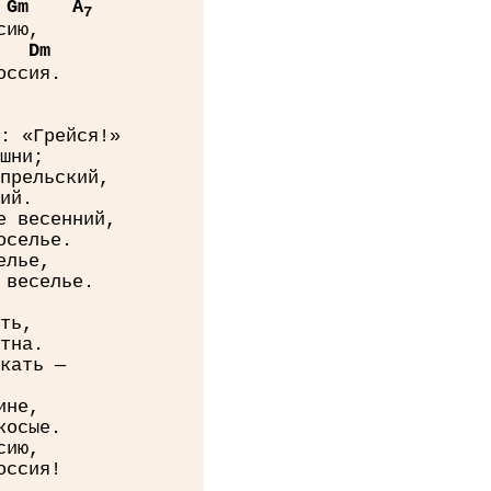
G
m
A
7
сию,
D
m
оссия.
: «Грейся!»
шни;
прельский,
ий.
е весенний,
оселье.
елье,
 веселье.
ть,
тна.
кать —
ине,
косые.
сию,
оссия!