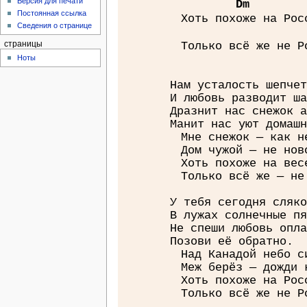
Версия для печати
D
m
Постоянная ссылка
Хоть похоже на Рос
Сведения о странице
страницы
Только всё же не Р
Ноты
Нам усталость шепчет
И любовь разводит ша
Дразнит нас снежок а
Манит нас уют домашн
Мне снежок — как н
Дом чужой — не нов
Хоть похоже на вес
Только всё же — не
У тебя сегодня сляко
В лужах солнечные пя
Не спеши любовь опла
Позови её обратно.
Над Канадой небо с
Меж берёз — дожди 
Хоть похоже на Рос
Только всё же не Р