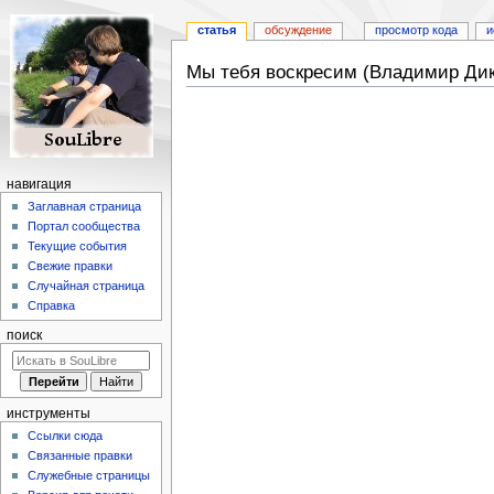
статья
обсуждение
просмотр кода
и
Мы тебя воскресим (Владимир Дик
Перейти
Перейти
к
к
навигации
поиску
навигация
Заглавная страница
Портал сообщества
Текущие события
Свежие правки
Случайная страница
Справка
поиск
инструменты
Ссылки сюда
Связанные правки
Служебные страницы