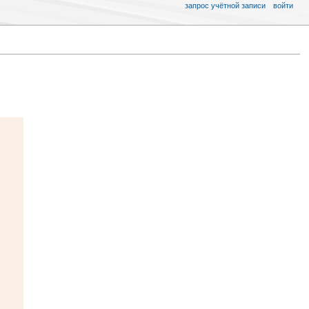
запрос учётной записи
войти