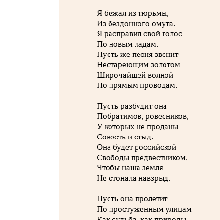
Я бежал из тюрьмы,
Из бездонного омута.
Я расправил свой голос
По новым ладам.
Пусть же песня звенит
Нестареющим золотом —
Широчайшей волной
По прямым проводам.
Пусть разбудит она
Побратимов, ровесников,
У которых не проданы
Совесть и стыд.
Она будет российской
Свободы предвестником,
Чтобы наша земля
Не стонала навзрыд.
Пусть она пролетит
По простуженным улицам
Как судьба, как природы