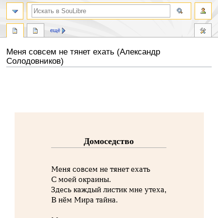
ещё
Меня совсем не тянет ехать (Александр
Солодовников)
Перейти
Перейти
к
к
навигации
поиску
Домоседство
Меня совсем не тянет ехать
С моей окраины.
Здесь каждый листик мне утеха,
В нём Мира тайна.