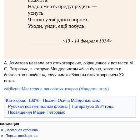
Надо смерть предупредить —
уснуть.
Я стою у твёрдого порога.
Уходи, уйди, ещё побудь.
<13 - 14 февраля 1934>
А. Ахматова назвала это стихотворение, обращенное к поэтессе М.
С. Петровых, в которую Мандельштам «был бурно, коротко и
беззаветно влюблён», «лучшим любовным стихотворением XX
века».
wikilivres:Мастерица виноватых взоров (Мандельштам)
Категории
:
100%
Поэзия Осипа Мандельштама
Русская поэзия, малые формы
Литература 1934 года
Посвящения Марии Петровых
навигация
Заглавная страница
Портал сообщества