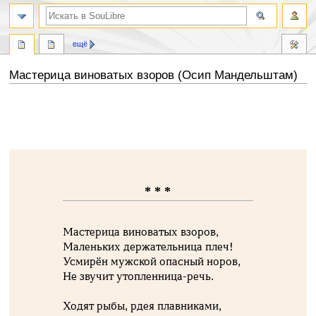
ещё
Мастерица виноватых взоров (Осип Мандельштам)
Перейти
Перейти
к
к
навигации
поиску
* * *
Мастерица виноватых взоров,
Маленьких держательница плеч!
Усмирён мужской опасный норов,
Не звучит утопленница-речь.
Ходят рыбы, рдея плавниками,