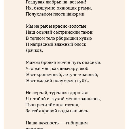
Раздувая жабры: на, возьми!
Их, безшумно охающих ртами,
Полухлебом плоти накорми.
Мы не рыбы красно-золотые,
Наш обычай се́стринский таков:
В теплом теле рёбрышки худые
И напрасный влажный блеск
зрачков.
Маком бровки мечен путь опасный.
Что же мне, как янычару, люб
Этот крошечный, летуче-красный,
Этот жалкий полумесяц губ?..
Не серчай, турчанка дорогая:
Я с тобой в глухой мешок зашьюсь,
Твои речи тёмные глотая,
За тебя кривой воды напьюсь.
Наша нежность — гибнущим
подмога,