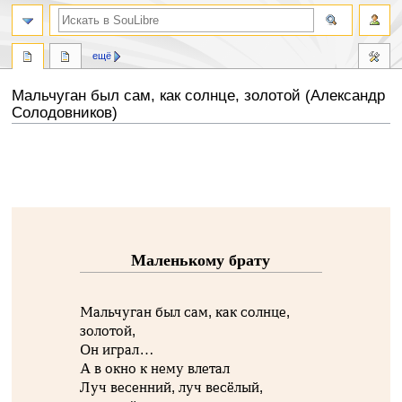
ещё
Мальчуган был сам, как солнце, золотой (Александр
Солодовников)
Перейти
Перейти
к
к
навигации
поиску
Маленькому брату
Мальчуган был сам, как солнце,
золотой,
Он играл…
А в окно к нему влетал
Луч весенний, луч весёлый,