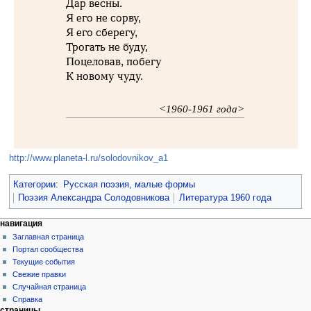
Дар весны.
Я его не сорву,
Я его сберегу,
Трогать не буду,
Поцеловав, побегу
К новому чуду.
<1960-1961 года>
http://www.planeta-l.ru/solodovnikov_a1
Категории
:
Русская поэзия, малые формы
Поэзия Александра Солодовникова
Литература 1960 года
навигация
Заглавная страница
Портал сообщества
Текущие события
Свежие правки
Случайная страница
Справка
страницы