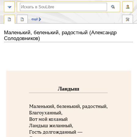
ещё
Маленький, беленький, радостный (Александр
Солодовников)
Перейти
Перейти
к
к
навигации
поиску
Ландыш
Маленький, беленький, радостный,
Благоуханный,
Вот мой коханый
Ландыш желанный,
Гость долгожданный —