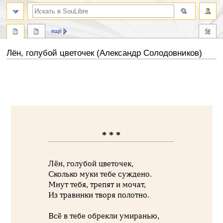
ещё
Лён, голубой цветочек (Александр Солодовников)
Перейти
Перейти
к
к
навигации
поиску
* * *
Лён, голубой цветочек,
Сколько муки тебе суждено.
Мнут тебя, трепят и мочат,
Из травинки творя полотно.
Всё в тебе обрекли умиранью,