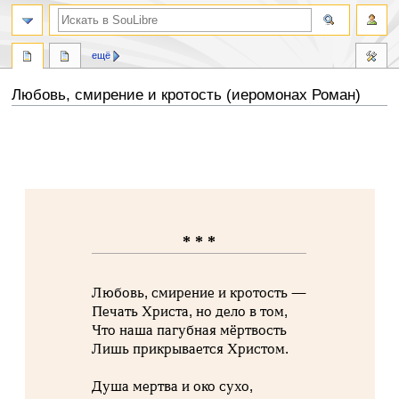
ещё
Любовь, смирение и кротость (иеромонах Роман)
Перейти
Перейти
к
к
навигации
поиску
* * *
Любовь, смирение и кротость —
Печать Христа, но дело в том,
Что наша пагубная мёртвость
Лишь прикрывается Христом.
Душа мертва и око сухо,