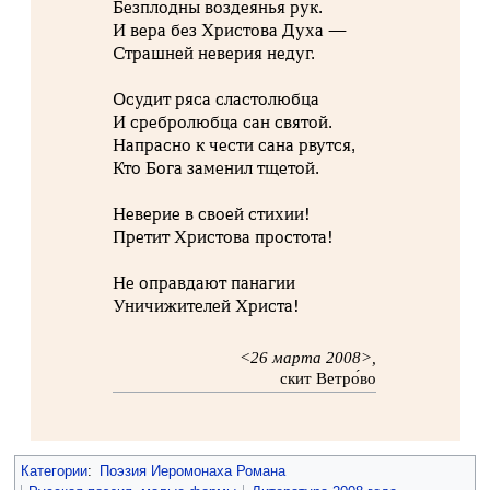
Безплодны воздеянья рук.
И вера без Христова Духа —
Страшней неверия недуг.
Осудит ряса сластолюбца
И сребролюбца сан святой.
Напрасно к чести сана рвутся,
Кто Бога заменил тщетой.
Неверие в своей стихии!
Претит Христова простота!
Не оправдают панагии
Уничижителей Христа!
<26 марта 2008>,
скит Ветро́во
Категории
:
Поэзия Иеромонаха Романа