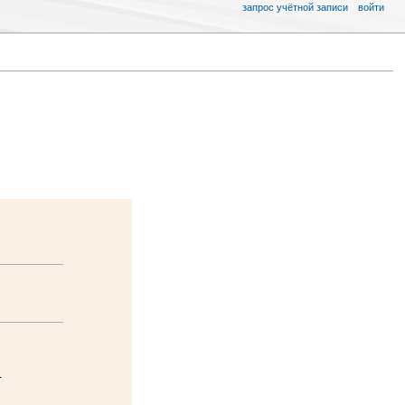
запрос учётной записи
войти
—