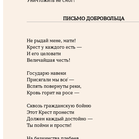
Уничтожить не смог!
ПИСЬМО ДОБРОВОЛЬЦА
Не рыдай мене, мати!
Крест у каждого есть —
И его целовати
Величайшая честь!
Государю навеки
Присягали мы все́ —
Вспять повернуты реки,
Кровь горит на росе —
Сквозь гражданскую бойню
Этот Крест пронести
Должен каждый достойно —
Ты пойми и прости!
На безчинства плебеев