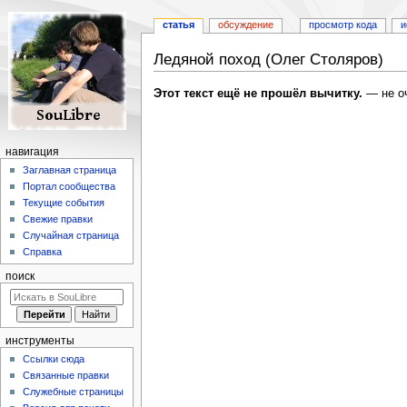
статья
обсуждение
просмотр кода
и
Ледяной поход (Олег Столяров)
Перейти
Перейти
Этот текст ещё не прошёл вычитку.
— не оч
к
к
навигации
поиску
навигация
Заглавная страница
Портал сообщества
Текущие события
Свежие правки
Случайная страница
Справка
поиск
инструменты
Ссылки сюда
Связанные правки
Служебные страницы