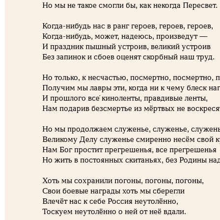
Но мы не такое смогли бы, как некогда Пересвет.
Когда-нибудь нас в ранг героев, героев, героев,
Когда-нибудь, может, надеюсь, произведут —
И праздник пышный устроив, великий устроив
Без запинок и сбоев оценят скорбный наш труд.
Но только, к несчастью, посмертно, посмертно, 
Получим мы лавры эти, когда ни к чему блеск н
И прошлого все́ киноленты, правдивые ленты,
Нам подарив безсмертье из мёртвых не воскрес
Но мы продолжаем служенье, служенье, служен
Великому Делу служенье смиренно несём свой к
Нам Бог простит прегрешенья, все прегрешенья
Но жить в постоянных скитаньях, без Родины на
Хоть мы сохранили погоны, погоны, погоны,
Свои боевые награды хоть мы сберегли
Влечёт нас к себе Россия неутолённо,
Тоскуем неутолённо о ней от неё вдали.