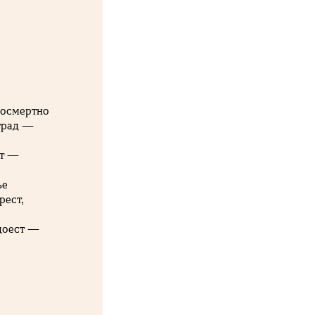
посмертно
аград —
ят —
ье
рест,
доест —