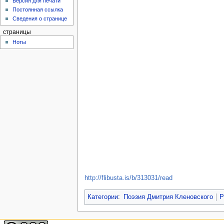
Версия для печати
Постоянная ссылка
Сведения о странице
страницы
Ноты
http://flibusta.is/b/313031/read
Категории
:
Поэзия Дмитрия Кленовского
Р