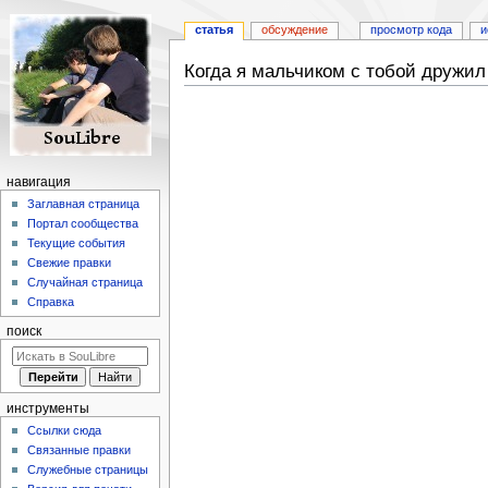
статья
обсуждение
просмотр кода
и
Когда я мальчиком с тобой дружил
Перейти
Перейти
к
к
навигации
поиску
навигация
Заглавная страница
Портал сообщества
Текущие события
Свежие правки
Случайная страница
Справка
поиск
инструменты
Ссылки сюда
Связанные правки
Служебные страницы