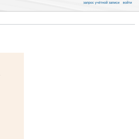
запрос учётной записи
войти
,