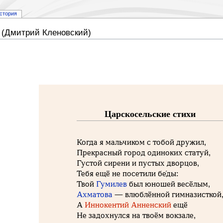
стория
 (Дмитрий Кленовский)
Царскосельские стихи
Когда я мальчиком с тобой дружил,
Прекрасный город одиноких статуй,
Густой сирени и пустых дворцов,
Тебя ещё не посетили бе́ды:
Твой
Гумилев
был юношей весёлым,
Ахматова
— влюблённой гимназисткой
А
Иннокентий Анненский
ещё
Не задохнулся на твоём вокзале,