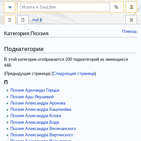
ещё
Помощь
Категория:Поэзия
Перейти
Перейти
Подкатегории
к
к
навигации
поиску
В этой категории отображается 200 подкатегорий из имеющихся
448.
(Предыдущая страница) (
Следующая страница
)
П
Поэзия Аделаиды Герцык
Поэзия Ады Якушевой
Поэзия Александра Аронова
Поэзия Александра Башлачёва
Поэзия Александра Блока
Поэзия Александра Боде
Поэзия Александра Величанского
Поэзия Александра Вертинского