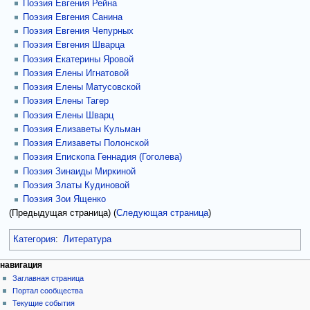
Поэзия Евгения Рейна
Поэзия Евгения Санина
Поэзия Евгения Чепурных
Поэзия Евгения Шварца
Поэзия Екатерины Яровой
Поэзия Елены Игнатовой
Поэзия Елены Матусовской
Поэзия Елены Тагер
Поэзия Елены Шварц
Поэзия Елизаветы Кульман
Поэзия Елизаветы Полонской
Поэзия Епископа Геннадия (Гоголева)
Поэзия Зинаиды Миркиной
Поэзия Златы Кудиновой
Поэзия Зои Ященко
(Предыдущая страница) (
Следующая страница
)
Категория
:
Литература
навигация
Заглавная страница
Портал сообщества
Текущие события