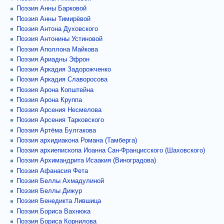
Поэзия Анны Барковой
Поэзия Анны Тимирёвой
Поэзия Антона Духовского
Поэзия Антонины Устиновой
Поэзия Аполлона Майкова
Поэзия Ариадны Эфрон
Поэзия Аркадия Задорожченко
Поэзия Аркадия Славоросова
Поэзия Арона Копштейна
Поэзия Арона Круппа
Поэзия Арсения Несмелова
Поэзия Арсения Тарковского
Поэзия Артёма Булгакова
Поэзия архидиакона Романа (Тамберга)
Поэзия архиепископа Иоанна Сан-Францисского (Шаховского)
Поэзия Архимандрита Исаакия (Виноградова)
Поэзия Афанасия Фета
Поэзия Беллы Ахмадулиной
Поэзия Беллы Дижур
Поэзия Бенедикта Лившица
Поэзия Бориса Вахнюка
Поэзия Бориса Корнилова