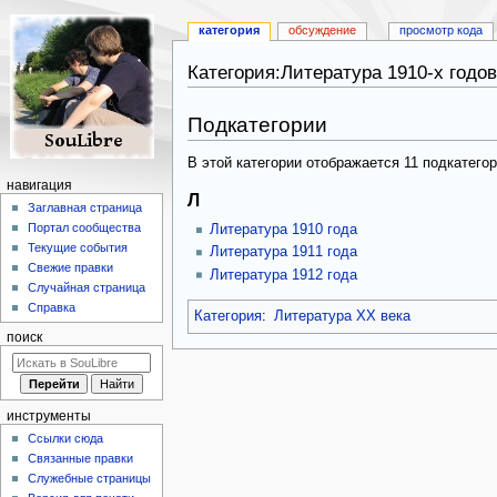
категория
обсуждение
просмотр кода
Категория:Литература 1910-х годов
Перейти
Перейти
Подкатегории
к
к
навигации
поиску
В этой категории отображается 11 подкатего
навигация
Л
Заглавная страница
Портал сообщества
Литература 1910 года
Текущие события
Литература 1911 года
Свежие правки
Литература 1912 года
Случайная страница
Справка
Категория
:
Литература XX века
поиск
инструменты
Ссылки сюда
Связанные правки
Служебные страницы