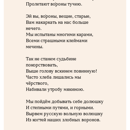
Пролетают во́роны тучею.
Эй вы, во́роны, вещие, старые,
Вам накаркать на нас больше
нечего.
Мы испытаны многими карами,
Всеми страшными клеймами
мечены.
Так не станем судьбине
покорствовать,
Выше голову вскинем повинную!
Часто хлеба лишались мы
чёрствого,
Набивали утробу мякиною.
Мы пойдём добывать себе долюшку
И степными путями, и горными.
Вырвем русскую вольную волюшку
Из когтей наших злобных воронов.