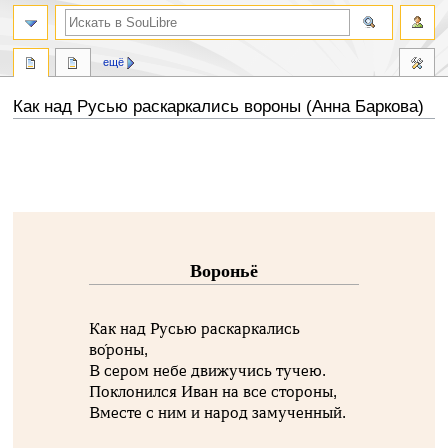
ещё
Как над Русью раскаркались вороны (Анна Баркова)
Перейти
Перейти
к
к
навигации
поиску
Вороньё
Как над Русью раскаркались
во́роны,
В сером небе движучись тучею.
Поклонился Иван на все стороны,
Вместе с ним и народ замученный.