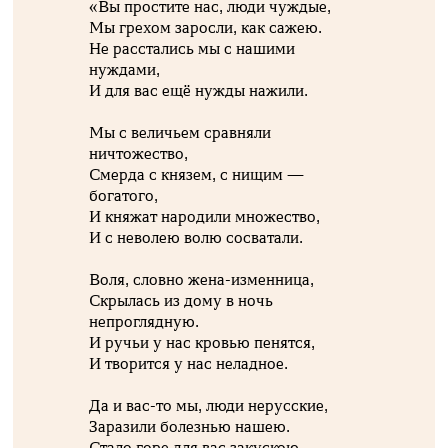
«Вы простите нас, люди чуждые,
Мы грехом заросли, как сажею.
Не расстались мы с нашими
нуждами,
И для вас ещё нужды нажили.
Мы с величьем сравняли
ничтожество,
Смерда с князем, с нищим —
богатого,
И княжат народили множество,
И с неволею волю сосватали.
Воля, словно жена-изменница,
Скрылась из дому в ночь
непроглядную.
И ручьи у нас кровью пенятся,
И творится у нас неладное.
Да и вас-то мы, люди нерусские,
Заразили болезнью нашею.
Стало горе для вас закускою,