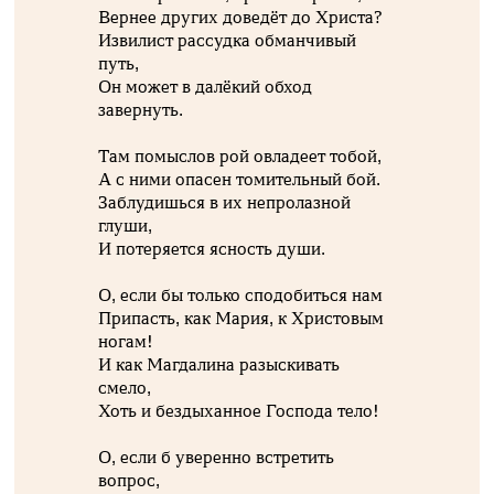
Вернее других доведёт до Христа?
Извилист рассудка обманчивый
путь,
Он может в далёкий обход
завернуть.
Там помыслов рой овладеет тобой,
А с ними опасен томительный бой.
Заблудишься в их непролазной
глуши,
И потеряется ясность души.
О, если бы только сподобиться нам
Припасть, как Мария, к Христовым
ногам!
И как Магдалина разыскивать
смело,
Хоть и бездыханное Господа тело!
О, если б уверенно встретить
вопрос,