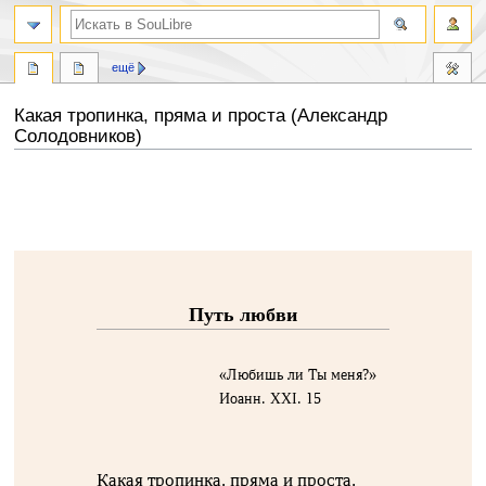
ещё
Какая тропинка, пряма и проста (Александр
Солодовников)
Перейти
Перейти
к
к
навигации
поиску
Путь любви
«Любишь ли Ты меня?»
Иоанн. ХХI. 15
Какая тропинка, пряма и проста,