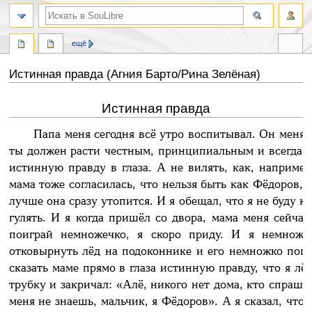
ещё
Истинная правда (Агния Барто/Рина Зелёная)
Истинная правда
Перейти
Перейти
к
к
Папа меня сегодня всё утро воспитывал. Он меня п
навигации
поиску
ты должен расти честным, принципиальным и всегда н
истинную правду в глаза. А не вилять, как, наприме
мама тоже согласилась, что нельзя быть как Фёдоров, и
лучше она сразу утопится. И я обещал, что я не буду к
гулять. И я когда пришёл со двора, мама меня сейча
поиграй немножечко, я скоро приду. И я немножеч
отковырнуть лёд на подоконнике и его немножко погр
сказать маме прямо в глаза истинную правду, что я лёд
трубку и закричал: «Алё, никого нет дома, кто спраши
меня не знаешь, мальчик, я Фёдоров». А я сказал, что