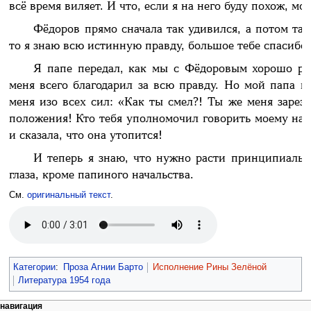
всё время виляет. И что, если я на него буду похож, мо
Фёдоров прямо сначала так удивился, а потом так
то я знаю всю истинную правду, большое тебе спасибо,
Я папе передал, как мы с Фёдоровым хорошо ра
меня всего благодарил за всю правду. Но мой папа вд
меня изо всех сил: «Как ты смел?! Ты же меня зареза
положения! Кто тебя уполномочил говорить моему нач
и сказала, что она утопится!
И теперь я знаю, что нужно расти принципиальн
глаза, кроме папиного начальства.
См.
оригинальный текст
.
Категории
:
Проза Агнии Барто
Исполнение Рины Зелёной
Литература 1954 года
навигация