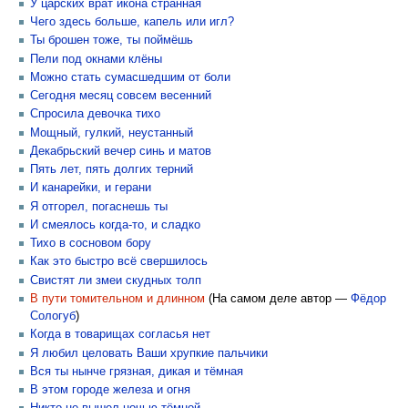
У царских врат икона странная
Чего здесь больше, капель или игл?
Ты брошен тоже, ты поймёшь
Пели под окнами клёны
Можно стать сумасшедшим от боли
Сегодня месяц совсем весенний
Спросила девочка тихо
Мощный, гулкий, неустанный
Декабрьский вечер синь и матов
Пять лет, пять долгих терний
И канарейки, и герани
Я отгорел, погаснешь ты
И смеялось когда-то, и сладко
Тихо в сосновом бору
Как это быстро всё свершилось
Свистят ли змеи скудных толп
В пути томительном и длинном
(На самом деле автор —
Фёдор
Сологуб
)
Когда в товарищах согласья нет
Я любил целовать Ваши хрупкие пальчики
Вся ты нынче грязная, дикая и тёмная
В этом городе железа и огня