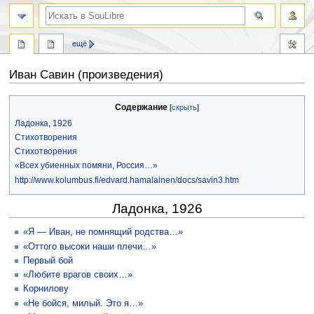
ещё
Иван Савин (произведения)
Перейти
Перейти
Содержание
к
к
Ладонка, 1926
навигации
поиску
Стихотворения
Стихотворения
«Всех убиенных помяни, Россия…»
http://www.kolumbus.fi/edvard.hamalainen/docs/savin3.htm
Ладонка, 1926
«Я — Иван, не помнящий родства…»
«Оттого высоки наши плечи…»
Первый бой
«Любите врагов своих…»
Корнилову
«Не бойся, милый. Это я…»