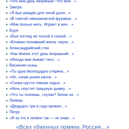
«Что мне день безумный? Что мне…»
Завтра
«Я был рождён для тихой доли…»
«В смятой гимназической фуражке…»
«Мне больно жить. Играют в мяч…»
Буря
«Был взгляд её тоской и скукой…»
«Блажен познавший жизнь такую…»
Александрийский стих
«Как близок этот день вчерашний…»
«Иногда мне бывает тихо…»
Весенняя осень
«Ты одна безпощадно утеряна…»
«Но, синие роняя капли…»
«Снова грусти тяжкая ладья…»
«Ночь опустит траурную дымку…»
«Что ты плачешь, глупая? Затем ли…»
Любовь
«Двадцать три я года прожил…»
Петру
«И за что я люблю так — не знаю…»
«Всех убиенных помяни, Россия…»