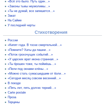
«Всё это было. Путь один…»
«Законы тьмы неумолимы…»
«Ты не думай, все запишется…»
Закат
На Сайме
У последней черты
Стихотворения
России
«Кипят года. В тоске смертельной…»
«Помните? Хаты да пашни…»
«Поток грохочущих событий…»
«У царских врат икона странная…»
«Ты брошен тоже, ты поймёшь…»
«Пели под окнами клёны…»
«Можно стать сумасшедшим от боли…»
«Сегодня месяц совсем весенний…»
В поезде
«Пять лет, пять долгих терний…»
Carte postale
Проза
Терцины