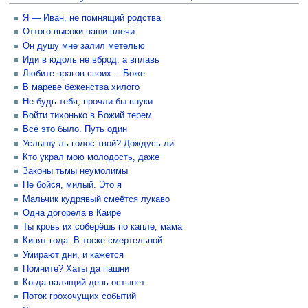
Я — Иван, не помнящий родства
Оттого высоки наши плечи
Он душу мне залил метелью
Иди в юдоль не вброд, а вплавь
Любите врагов своих… Боже
В мареве беженства хилого
Не будь тебя, прочли бы внуки
Войти тихонько в Божий терем
Всё это было. Путь один
Услышу ль голос твой? Дождусь ли
Кто украл мою молодость, даже
Законы тьмы неумолимы
Не бойся, милый. Это я
Мальчик кудрявый смеётся лукаво
Одна догорела в Каире
Ты кровь их соберёшь по капле, мама
Кипят года. В тоске смертельной
Умирают дни, и кажется
Помните? Хаты да пашни
Когда палящий день остынет
Поток грохочущих событий