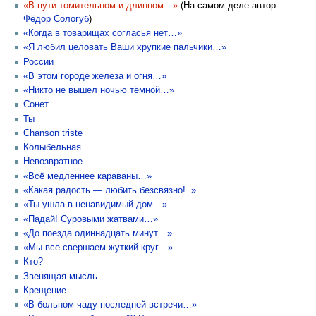
«В пути томительном и длинном…»
(На самом деле автор —
Фёдор Сологуб
)
«Когда в товарищах согласья нет…»
«Я любил целовать Ваши хрупкие пальчики…»
России
«В этом городе железа и огня…»
«Никто не вышел ночью тёмной…»
Сонет
Ты
Chanson triste
Колыбельная
Невозвратное
«Всё медленнее караваны…»
«Какая радость — любить безсвязно!..»
«Ты ушла в ненавидимый дом…»
«Падай! Суровыми жатвами…»
«До поезда одиннадцать минут…»
«Мы все свершаем жуткий круг…»
Кто?
Звенящая мысль
Крещение
«В больном чаду последней встречи…»