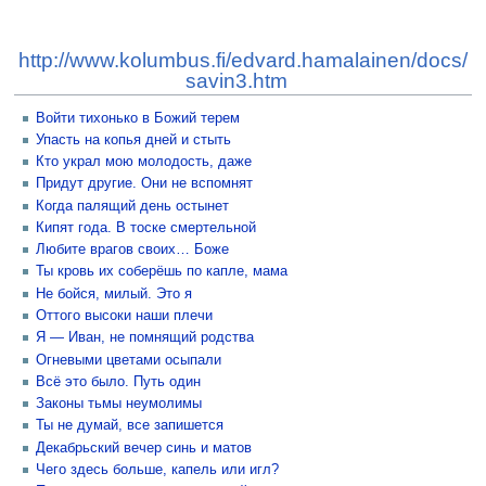
http://www.kolumbus.fi/edvard.hamalainen/docs/
savin3.htm
Войти тихонько в Божий терем
Упасть на копья дней и стыть
Кто украл мою молодость, даже
Придут другие. Они не вспомнят
Когда палящий день остынет
Кипят года. В тоске смертельной
Любите врагов своих… Боже
Ты кровь их соберёшь по капле, мама
Не бойся, милый. Это я
Оттого высоки наши плечи
Я — Иван, не помнящий родства
Огневыми цветами осыпали
Всё это было. Путь один
Законы тьмы неумолимы
Ты не думай, все запишется
Декабрьский вечер синь и матов
Чего здесь больше, капель или игл?