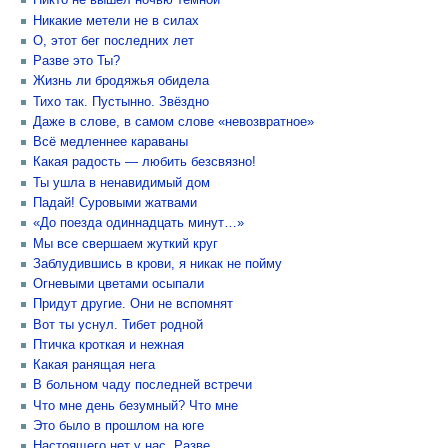
Никто не вышел ночью тёмной
Никакие метели не в силах
О, этот бег последних лет
Разве это Ты?
Жизнь ли бродяжья обидела
Тихо так. Пустынно. Звёздно
Даже в слове, в самом слове «невозвратное»
Всё медленнее караваны
Какая радость — любить безсвязно!
Ты ушла в ненавидимый дом
Падай! Суровыми жатвами
«До поезда одиннадцать минут…»
Мы все свершаем жуткий круг
Заблудившись в крови, я никак не пойму
Огневыми цветами осыпали
Придут другие. Они не вспомнят
Вот ты уснул. Тибет родной
Птичка кроткая и нежная
Какая ранящая нега
В больном чаду последней встречи
Что мне день безумный? Что мне
Это было в прошлом на юге
Настоящего нет у нас. Разве