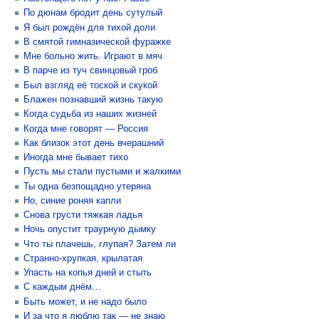
По дюнам бродит день сутулый
Я был рождён для тихой доли
В смятой гимназической фуражке
Мне больно жить. Играют в мяч
В парче из туч свинцовый гроб
Был взгляд её тоской и скукой
Блажен познавший жизнь такую
Когда судьба из наших жизней
Когда мне говорят — Россия
Как близок этот день вчерашний
Иногда мне бывает тихо
Пусть мы стали пустыми и жалкими
Ты одна безпощадно утеряна
Но, синие роняя капли
Снова грусти тяжкая ладья
Ночь опустит траурную дымку
Что ты плачешь, глупая? Затем ли
Странно-хрупкая, крылатая
Упасть на копья дней и стыть
С каждым днём…
Быть может, и не надо было
И за что я люблю так — не знаю