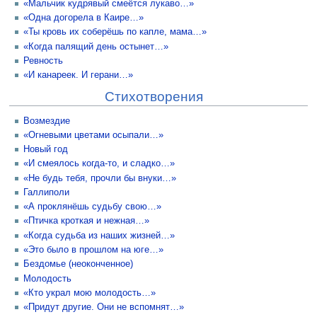
«Мальчик кудрявый смеётся лукаво…»
«Одна догорела в Каире…»
«Ты кровь их соберёшь по капле, мама…»
«Когда палящий день остынет…»
Ревность
«И канареек. И герани…»
Стихотворения
Возмездие
«Огневыми цветами осыпали…»
Новый год
«И смеялось когда-то, и сладко…»
«Не будь тебя, прочли бы внуки…»
Галлиполи
«А проклянёшь судьбу свою…»
«Птичка кроткая и нежная…»
«Когда судьба из наших жизней…»
«Это было в прошлом на юге…»
Бездомье (неоконченное)
Молодость
«Кто украл мою молодость…»
«Придут другие. Они не вспомнят…»