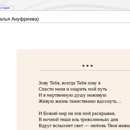
стория
талья Ануфриева)
* * *
Зову Тебя, всегда Тебя зову я
Спасти меня и озарить мой путь
И в мертвенную душу неживую
Живую жизнь таинственно вдохнуть…
И Божий мир на зов мой раскрывая,
В ночной тиши иль треволненьях дня
Вдруг вспыхнет свет — любовь Твоя жив