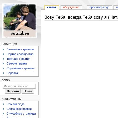
статья
обсуждение
просмотр кода
и
Зову Тебя, всегда Тебя зову я (На
Перейти
Перейти
к
к
навигации
поиску
навигация
Заглавная страница
Портал сообщества
Текущие события
Свежие правки
Случайная страница
Справка
поиск
инструменты
Ссылки сюда
Связанные правки
Служебные страницы