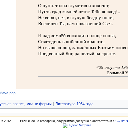
О пусть толпа глумится и хохочет,
Пусть град камней летит Тебе вослед!..
Не верю, нет, в глухую бездну ночи,
Всесилен Ты, нам показавший Свет.
И над землёй восходит солнце снова,
Сияет день в победной красоте,
Но выше солнц, зажжённых Божьим слово
Предвечный Бог, распятый на кресте.
<29 августа 19
Большой У
frieva.php
усская поэзия, малые формы
Литература 1954 года
ня 2012.
Если иное не оговорено, содержимое доступно в соответствии с
CC BY-N