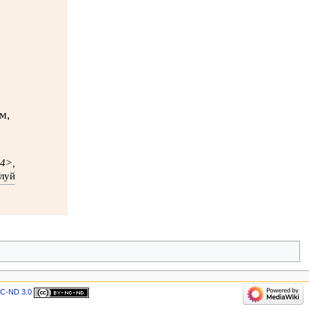
м,
54>,
луй
C-ND 3.0