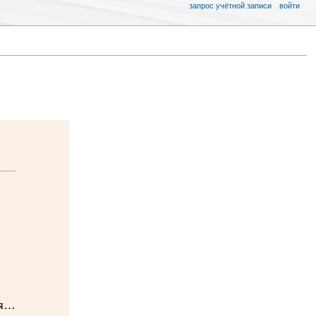
запрос учётной записи
войти
ая…