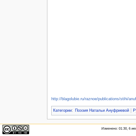
http://blagolubie.ru/raznoe/publications/stihi/anu
Категории
:
Поэзия Натальи Ануфриевой
Р
Изменено: 01:30, 6 ию