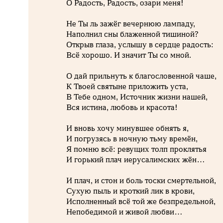
О Радость, Радость, озари меня!
Не Ты ль зажёг вечернюю лампаду,
Наполнил сны блаженной тишиной?
Открыв глаза, услышу в сердце радость:
Всё хорошо. И значит Ты со мной.
О дай прильнуть к благословенной чаше,
К Твоей святыне приложить уста,
В Тебе одном, Источник жизни нашей,
Вся истина, любовь и красота!
И вновь хочу минувшее обнять я,
И погрузясь в ночную тьму времён,
Я помню всё: ревущих толп проклятья
И горький плач иерусалимских жён…
И плач, и стон и боль тоски смертельной,
Сухую пыль и кроткий лик в крови,
Исполненный всё той же безпредельной,
Непобедимой и живой любви…