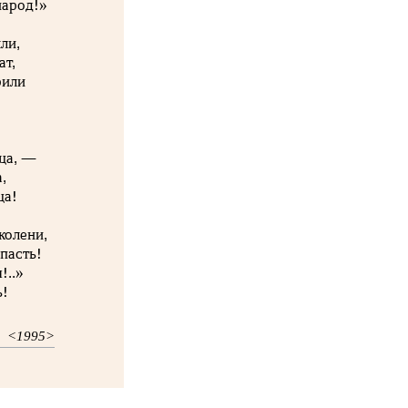
народ!»
ли,
ат,
рили
дца, —
,
ца!
колени,
пасть!
!..»
ь!
<1995>