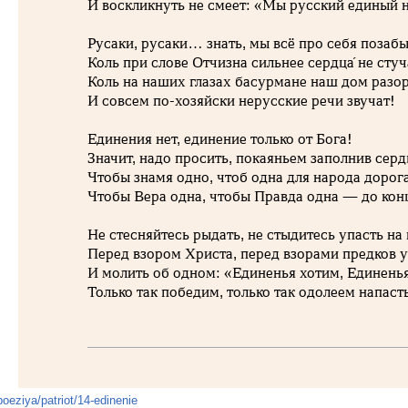
И воскликнуть не смеет: «Мы русский единый 
Русаки, русаки… знать, мы всё про себя позабы
Коль при слове Отчизна сильнее сердца́ не стуч
Коль на наших глазах басурмане наш дом разо
И совсем по-хозяйски нерусские речи звучат!
Единения нет, единение только от Бога!
Значит, надо просить, покаяньем заполнив сер
Чтобы знамя одно, чтоб одна для народа дорога
Чтобы Вера одна, чтобы Правда одна — до кон
Не стесняйтесь рыдать, не стыдитесь упасть на 
Перед взором Христа, перед взорами предков у
И молить об одном: «Единенья хотим, Единенья
Только так победим, только так одолеем напаст
poeziya/patriot/14-edinenie