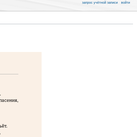
запрос учётной записи
войти
.
пасения,
ьёт.
,