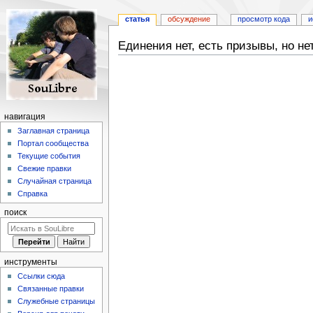
статья
обсуждение
просмотр кода
и
Единения нет, есть призывы, но н
Перейти
Перейти
к
к
навигации
поиску
навигация
Заглавная страница
Портал сообщества
Текущие события
Свежие правки
Случайная страница
Справка
поиск
инструменты
Ссылки сюда
Связанные правки
Служебные страницы