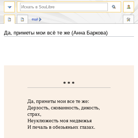
ещё
Да, приметы мои всё те же (Анна Баркова)
Перейти
Перейти
к
к
навигации
поиску
* * *
Да, приметы мои все те же:
Дерзость, скованность, дикость,
страх,
Неуклюжесть моя медвежья
И печаль в обезьяньих глазах.