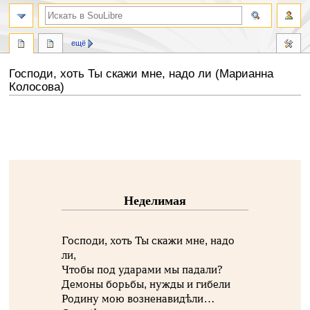
ещё
Господи, хоть Ты скажи мне, надо ли (Марианна
Колосова)
Перейти
Перейти
к
к
навигации
поиску
Неделимая
Господи, хоть Ты скажи мне, надо
ли,
Чтобы под ударами мы падали?
Демоны борьбы, нужды и гибели
Родину мою возненавидѣли…