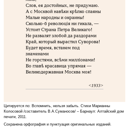
Слов, ея достойных, не придумаю.
А с Москвой навѣки крѣпко спаяны
Малые народны и окраины!
Сколько-б революцiя ни гикала, —
Устоит Страна Петра Великаго!
Не развалят злобой да раздорами
Край, который вырастил Суворова!
Будет время, встанем под
знаменами
Не горстями, всѣми миллiонами!
Во главѣ красавица упрямая —
Великодержавная Москва моя!
<1933>
Цитируется по: Вспомнить, нельзя забыть. Стихи Марианны
Колосовой /составитель В.А.Суманосов/ – Барнаул: Алтайский дом
печати, 2011.
Сохранена орфография и пунктуация оригинальных изданий.