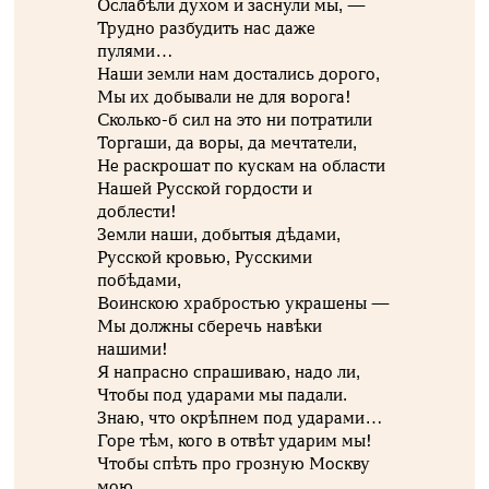
Ослабѣли духом и заснули мы, —
Трудно разбудить нас даже
пулями…
Наши земли нам достались дорого,
Мы их добывали не для ворога!
Сколько-б сил на это ни потратили
Торгаши, да воры, да мечтатели,
Не раскрошат по кускам на области
Нашей Русской гордости и
доблести!
Земли наши, добытыя дѣдами,
Русской кровью, Русскими
побѣдами,
Воинскою храбростью украшены —
Мы должны сберечь навѣки
нашими!
Я напрасно спрашиваю, надо ли,
Чтобы под ударами мы падали.
Знаю, что окрѣпнем под ударами…
Горе тѣм, кого в отвѣт ударим мы!
Чтобы спѣть про грозную Москву
мою,