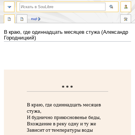
ещё
В краю, где одиннадцать месяцев стужа (Александр
Городницкий)
Перейти
Перейти
к
к
навигации
поиску
* * *
В краю, где одиннадцать месяцев
стужа,
И буднично прикосновенье беды,
Вхождение в реку одну и ту же
Зависит от температуры воды