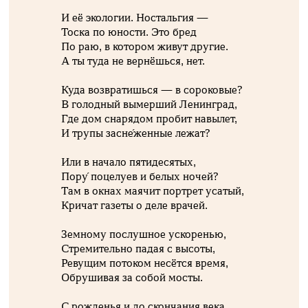
И её экологии. Ностальгия —
Тоска по юности. Это бред
По раю, в котором живут другие.
А ты туда не вернёшься, нет.
Куда возвратишься — в сороковые?
В голодный вымерший Ленинград,
Где дом снарядом пробит навылет,
И трупы засне́женные лежат?
Или в начало пятидесятых,
Пору́ поцелуев и белых ночей?
Там в окнах маячит портрет усатый,
Кричат газеты о деле врачей.
Земному послушное ускоренью,
Стремительно падая с высоты,
Ревущим потоком несётся время,
Обрушивая за собой мосты.
С рожденья и до скончания века