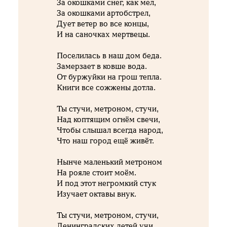
За окошками снег, как мел,
За окошками артобстрел,
Дует ветер во все концы,
И на саночках мертвецы.
Поселилась в наш дом беда.
Замерзает в ковше вода.
От буржуйки на грош тепла.
Книги все сожжены дотла.
Ты стучи, метроном, стучи,
Над коптящим огнём свечи,
Чтобы слышал всегда народ,
Что наш город ещё живёт.
Нынче маленький метроном
На рояле стоит моём.
И под этот негромкий стук
Изучает октавы внук.
Ты стучи, метроном, стучи,
Ленинградских детей учи,