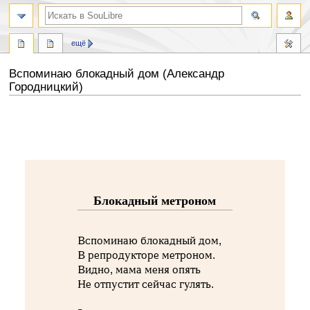
ещё
Вспоминаю блокадный дом (Александр
Городницкий)
Перейти
Перейти
к
к
навигации
поиску
Блокадный метроном
Вспоминаю блокадный дом,
В репродукторе метроном.
Видно, мама меня опять
Не отпустит сейчас гулять.