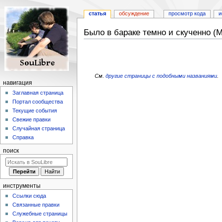
статья
обсуждение
просмотр кода
и
Было в бараке темно и скученно (
Перейти
Перейти
к
к
навигации
поиску
См.
другие страницы с подобными названиями
.
навигация
Заглавная страница
Портал сообщества
Текущие события
Свежие правки
Случайная страница
Справка
поиск
инструменты
Ссылки сюда
Связанные правки
Служебные страницы