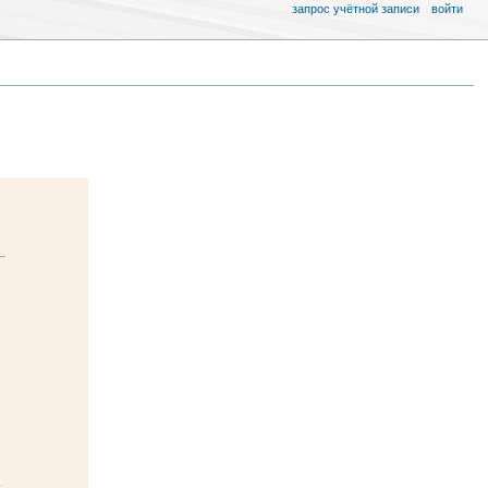
запрос учётной записи
войти
.