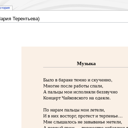
стория
Мария Терентьева)
Музыка
Было в бараке темно и скученно,
Многие после работы спали,
А пальцы мои исполняли беззвучно
Концерт Чайковского на одеяле.
По нарам пальцы мои летели,
И в них восторг, протест и терпенье…
Мне слышалось не завыванье метели,
А первый гром — торжество избавленья