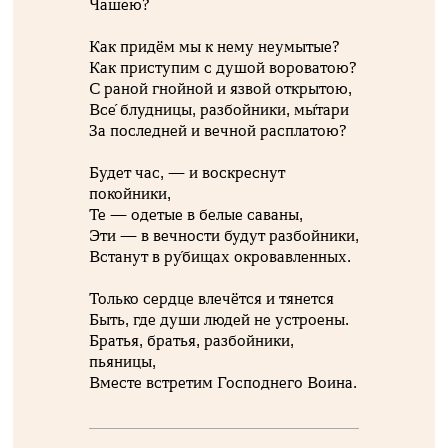
Чашею?
Как придём мы к нему неумытые?
Как приступим с душой вороватою?
С раной гнойной и язвой открытою,
Все́ блудницы, разбойники, мы́тари
За последней и вечной расплатою?
Будет час, — и воскреснут
покойники,
Те — одетые в белые саваны,
Эти — в вечности будут разбойники,
Встанут в ру́бищах окровавленных.
Только сердце влечётся и тянется
Быть, где души людей не устроены.
Братья, братья, разбойники,
пьяницы,
Вместе встретим Господнего Воина.