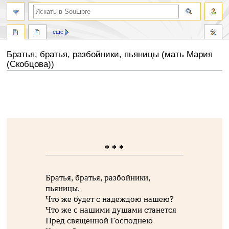
ещё
Братья, братья, разбойники, пьяницы (мать Мария
(Скобцова))
Перейти
Перейти
к
к
навигации
поиску
* * *
Братья, братья, разбойники,
пьяницы,
Что же будет с надеждою нашею?
Что же с нашими душами станется
Пред священной Господнею