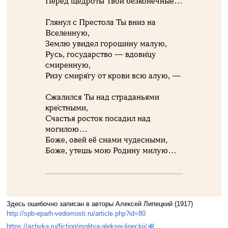
Перед щедро́ты Твои безконечные…
Глянул с Престола Ты вниз на
Вселенную,
Землю увидел горошину малую,
Русь, государство — вдови́цу
смиренную,
Ризу смиря́гу от крови всю алую, —
Сжалился Ты над страданьями
кре́стными,
Счастья росток посадил над
могилою…
Боже, овей её снами чудесными,
Боже, утешь мою Родину милую…
Здесь ошибочно записан в авторы Алексей Липецкий (1917)
http://spb-eparh-vedomosti.ru/article.php?id=80
https://azbyka.ru/fiction/molitva-aleksej-lipeckij/