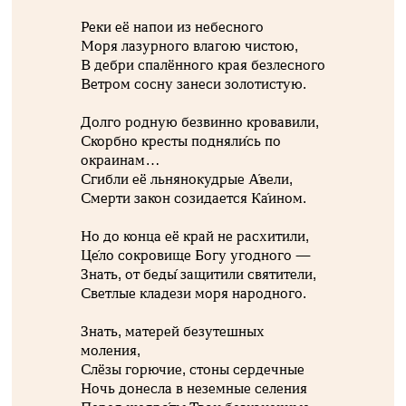
Реки её напои из небесного
Моря лазурного влагою чистою,
В дебри спалённого края безлесного
Ветром сосну занеси золотистую.
Долго родную безвинно кровавили,
Скорбно кресты подняли́сь по
окраинам…
Сгибли её льнянокудрые А́вели,
Смерти закон созидается Ка́ином.
Но до конца её край не расхитили,
Це́ло сокровище Богу угодного —
Знать, от беды́ защитили святители,
Светлые кладези моря народного.
Знать, матерей безутешных
моления,
Слёзы горючие, стоны сердечные
Ночь донесла в неземные селения