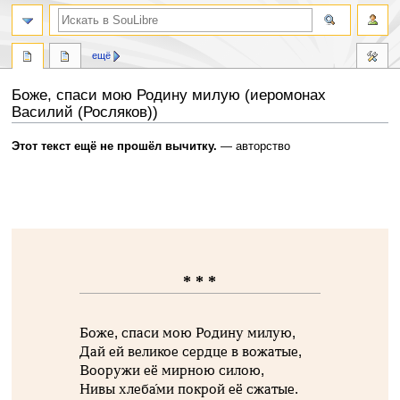
ещё
Боже, спаси мою Родину милую (иеромонах
Василий (Росляков))
Перейти
Перейти
Этот текст ещё не прошёл вычитку.
— авторство
к
к
навигации
поиску
* * *
Боже, спаси мою Родину милую,
Дай ей великое сердце в вожатые,
Вооружи её мирною силою,
Нивы хлеба́ми покрой её сжатые.