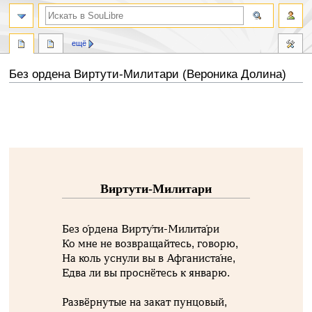
ещё
Без ордена Виртути-Милитари (Вероника Долина)
Перейти
Перейти
к
к
навигации
поиску
Виртути-Милитари
Без о́рдена Вирту́ти-Милита́ри
Ко мне не возвращайтесь, говорю,
На коль уснули вы в Афганиста́не,
Едва ли вы проснётесь к январю.
Развёрнутые на закат пунцовый,