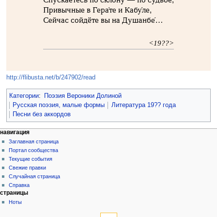
Привычные в Гера́те и Кабу́ле,
Сейчас сойдёте вы на Душанбе́…
<19??>
http://flibusta.net/b/247902/read
Категории
:
Поэзия Вероники Долиной
Русская поэзия, малые формы
Литература 19?? года
Песни без аккордов
навигация
Заглавная страница
Портал сообщества
Текущие события
Свежие правки
Случайная страница
Справка
страницы
Ноты