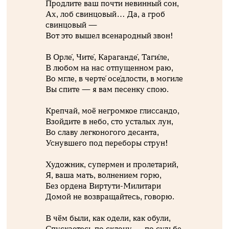
Продлите ваш почти невинный сон,
Ах, лоб свинцовый… Да, а гроб
свинцовый —
Вот это вышел всенародный звон!
В Орле́, Чите́, Караганде́, Таги́ле,
В любом на нас отпущенном раю,
Во мгле, в черте́ осе́длости, в могиле
Вы спите — я вам песенку спою.
Крепчай, моё негромкое глиссандо,
Взойдите в небо, сто усталых лун,
Во славу легконогого десанта,
Уснувшего под переборы струн!
Художник, супермен и пролетарий,
Я, ваша мать, волнением горю,
Без ордена Виртути-Милитари
Домой не возвращайтесь, говорю.
В чём были, как одели, как обули,
Спускаетесь по склону — по судьбе,