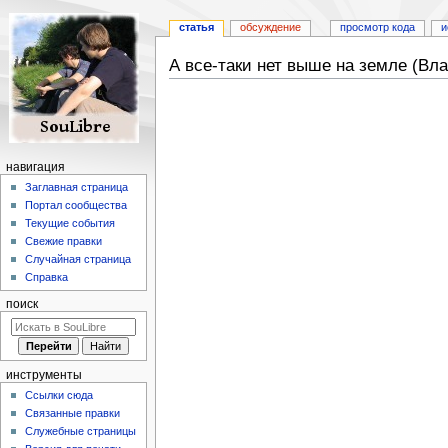
статья
обсуждение
просмотр кода
и
А все-таки нет выше на земле (В
Перейти
Перейти
к
к
навигации
поиску
навигация
Заглавная страница
Портал сообщества
Текущие события
Свежие правки
Случайная страница
Справка
поиск
инструменты
Ссылки сюда
Связанные правки
Служебные страницы