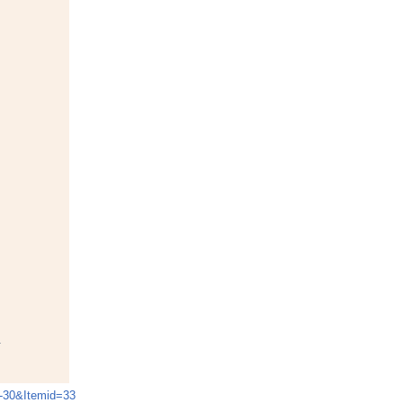
,
>
1-30&Itemid=33