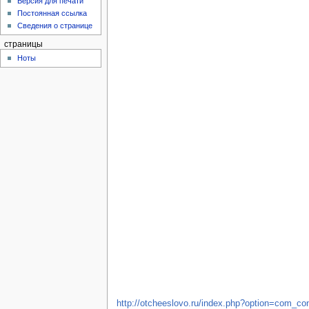
Версия для печати
Постоянная ссылка
Сведения о странице
страницы
Ноты
http://otcheeslovo.ru/index.php?option=com_co