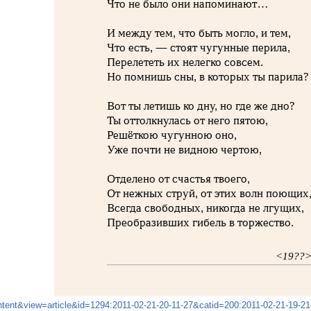
Что не было они напоминают…
И между тем, что быть могло, и тем,
Что есть, — стоят чугунные перила,
Перелететь их нелегко совсем.
Но помнишь сны, в которых ты парила?
Вот ты летишь ко дну, но где же дно?
Ты оттолкнулась от него пятою,
Решёткою чугунною оно,
Уже почти не видною чертою,
Отделено от счастья твоего,
От нежных струй, от этих волн поющих
Всегда свободных, никогда не лгущих,
Преобразивших гибель в торжество.
<19??
ntent&view=article&id=1294:2011-02-21-20-11-27&catid=200:2011-02-21-19-2