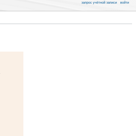
запрос учётной записи
войти