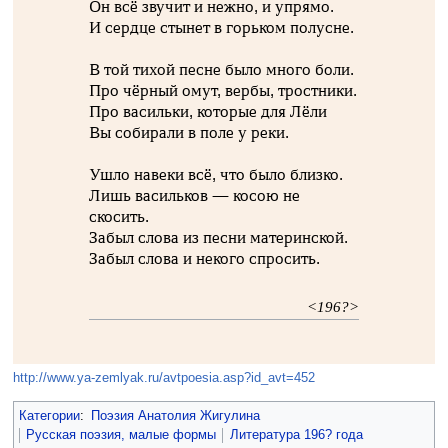
Он всё звучит и нежно, и упрямо.
И сердце стынет в горьком полусне.
В той тихой песне было много боли.
Про чёрный омут, вербы, тростники.
Про васильки, которые для Лёли
Вы собирали в поле у реки.
Ушло навеки всё, что было близко.
Лишь васильков — косою не
скосить.
Забыл слова из песни материнской.
Забыл слова и некого спросить.
<196?>
http://www.ya-zemlyak.ru/avtpoesia.asp?id_avt=452
Категории
:
Поэзия Анатолия Жигулина
Русская поэзия, малые формы
Литература 196? года