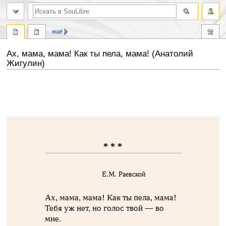
ещё
Ах, мама, мама! Как ты пела, мама! (Анатолий
Жигулин)
Перейти
Перейти
к
к
навигации
поиску
* * *
Е.М. Раевской
Ах, мама, мама! Как ты пела, мама!
Тебя уж нет, но голос твой — во
мне.