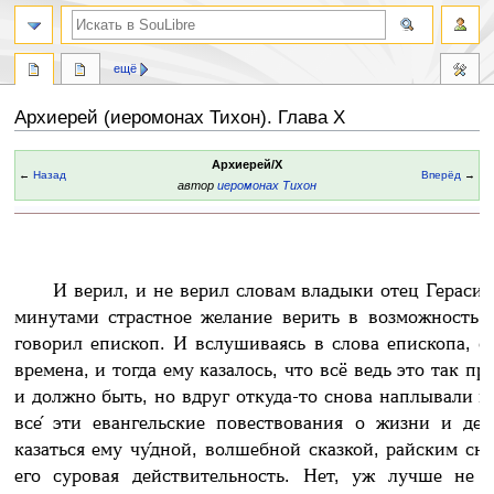
ещё
Архиерей (иеромонах Тихон). Глава X
Перейти
Перейти
Архиерей/X
←
Назад
Вперёд
→
к
к
автор
иеромонах Тихон
навигации
поиску
И верил, и не верил словам владыки отец Герасим
минутами страстное желание верить в возможность 
говорил епископ. И вслушиваясь в слова епископа, о
времена, и тогда ему казалось, что всё ведь это так пр
и должно быть, но вдруг откуда-то снова наплывали н
все́ эти евангельские повествования о жизни и де
казаться ему чу́дной, волшебной сказкой, райским сно
его суровая действительность. Нет, уж лучше не 