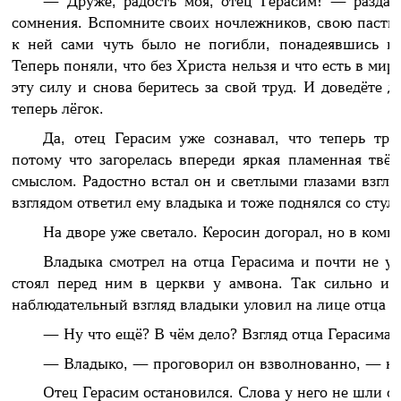
— Друже, радость моя, отец Герасим! — раздал
сомнения. Вспомните своих ночлежников, свою паству.
к ней сами чуть было не погибли, понадеявшись п
Теперь поняли, что без Христа нельзя и что есть в мир
эту силу и снова беритесь за свой труд. И доведёте д
теперь лёгок.
Да, отец Герасим уже сознавал, что теперь тру
потому что загорелась впереди яркая пламенная твё
смыслом. Радостно встал он и светлыми глазами взгл
взглядом ответил ему владыка и тоже поднялся со стула
На дворе уже светало. Керосин догорал, но в комн
Владыка смотрел на отца Герасима и почти не уз
стоял перед ним в церкви у амвона. Так сильно из
наблюдательный взгляд владыки уловил на лице отца 
— Ну что ещё? В чём дело? Взгляд отца Герасима 
— Владыко, — проговорил он взволнованно, — 
Отец Герасим остановился. Слова у него не шли с 