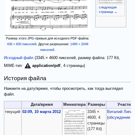
следующая
страница →
Размер этого JPG-превью для исходного PDF-файла:
436 × 600 пикселей
.
Другое разрешение:
1489 × 2048
пикселей
.
Исходный файл
‎
(3345 × 4600 пикселей, размер файла: 177 Кб,
MIME-тип:
, 4 страницы)
application/pdf
История файла
Нажмите на дату/время, чтобы просмотреть, как тогда выглядел
файл.
Дата/время
Миниатюра
Размеры
Участни
текущий
02:09, 10 марта 2012
3345 ×
Виталий Липат
4600, 4
(
обсуждение
|
страницы
(177 Кб)