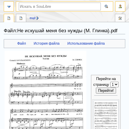
ещё
Файл:Не искушай меня без нужды (М. Глинка).pdf
Файл
История файла
Использование файла
Перейти
Перейти
к
к
навигации
поиску
Перейти на
страницу