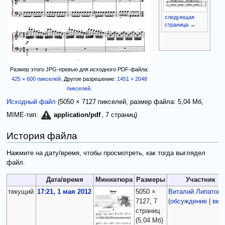
следующая
страница →
Размер этого JPG-превью для исходного PDF-файла:
425 × 600 пикселей
.
Другое разрешение:
1451 × 2048
пикселей
.
Исходный файл
‎
(5050 × 7127 пикселей, размер файла: 5,04 Мб,
MIME-тип:
, 7 страниц)
application/pdf
История файла
Нажмите на дату/время, чтобы просмотреть, как тогда выглядел
файл.
Дата/время
Миниатюра
Размеры
Участник
текущий
17:21, 1 мая 2012
5050 ×
Виталий Липатов
7127, 7
(
обсуждение
|
вкл
страниц
(5,04 Мб)