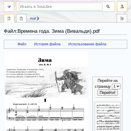
ещё
Файл:Времена года. Зима (Вивальди).pdf
Файл
История файла
Использование файла
Перейти
Перейти
к
к
навигации
поиску
Перейти на
страницу