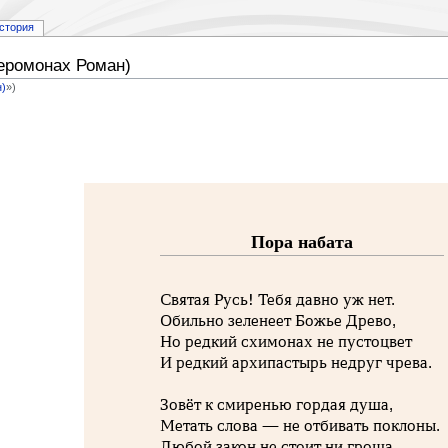
стория
Иеромонах Роман)
н)
»)
Пора набата
Святая Русь! Тебя давно уж нет.
Обильно зеленеет Божье Древо,
Но редкий схимонах не пустоцвет
И редкий архипастырь недруг чрева.
Зовёт к смиренью гордая душа,
Метать слова — не отбивать поклоны.
Любой закон не стоит ни гроша,