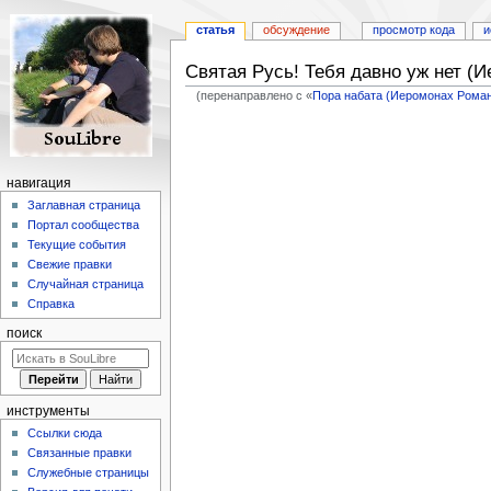
статья
обсуждение
просмотр кода
и
Святая Русь! Тебя давно уж нет (
(перенаправлено с «
Пора набата (Иеромонах Рома
Перейти
Перейти
к
к
навигации
поиску
навигация
Заглавная страница
Портал сообщества
Текущие события
Свежие правки
Случайная страница
Справка
поиск
инструменты
Ссылки сюда
Связанные правки
Служебные страницы